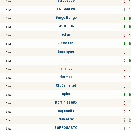
barca2006
0 - 1
2 éve
ENIGMA 65
1 - 1
2 éve
Bingo Bongo
1 - 0
2 éve
CHINIJOS
1 - 0
2 éve
rolyn
0 - 1
2 éve
James85
1 - 0
2 éve
tammipuu
0 - 1
2 éve
-
2 - 0
2 éve
mimijpd
0 - 1
2 éve
Hermes
0 - 1
2 éve
OldGamer.pt
0 - 1
2 éve
npkc
1 - 0
2 éve
Dominique85
0 - 1
2 éve
saponetta
0 - 1
2 éve
Namaste'
2 - 2
2 éve
SÓPROGASTO
1 - 1
2 éve