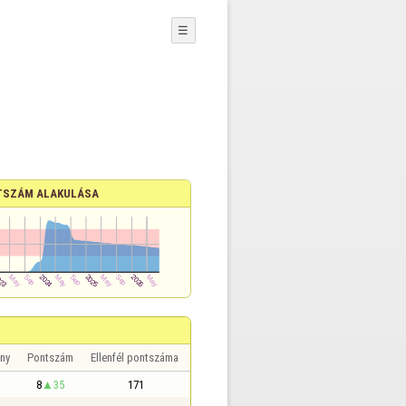
☰
TSZÁM ALAKULÁSA
ny
Pontszám
Ellenfél pontszáma
8
35
171