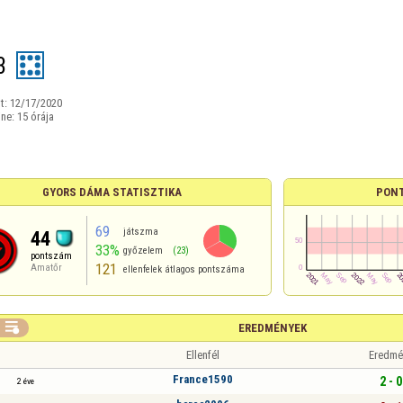
3
t:
12/17/2020
ine:
15 órája
GYORS DÁMA STATISZTIKA
PON
69
játszma
44
33%
győzelem
(23)
pontszám
121
Amatőr
ellenfelek átlagos pontszáma

EREDMÉNYEK
Ellenfél
Eredmé
France1590
2 - 0
2 éve