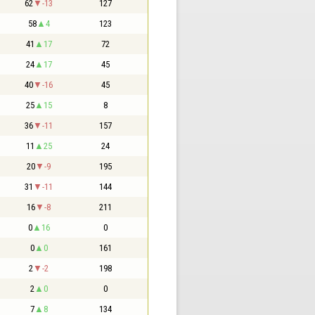
62
-13
127
58
4
123
41
17
72
24
17
45
40
-16
45
25
15
8
36
-11
157
11
25
24
20
-9
195
31
-11
144
16
-8
211
0
16
0
0
0
161
2
-2
198
2
0
0
7
8
134