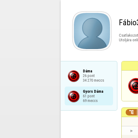
Fábio
Csatlakozot
Utoljára onl
Dáma

26 pont

34 270 meccs
Gyors Dáma

61 pont

69 meccs
