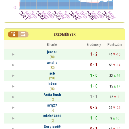


EREDMÉNYEK
Ellenfél
Eredmény
Pontszám
jeane3
1 - 2
44
-10
(38)
amalia
0 - 1
58
-14
(92)
acb
1 - 0
32
26
(278)
lukee
1 - 0
15
17
(45)
Anita Bush
1 - 1
16
-1
(0)
m1j27
0 - 2
26
-26
(2)
mich67380
1 - 0
9
16
(0)
Serpico69
0 - 1
43
-17