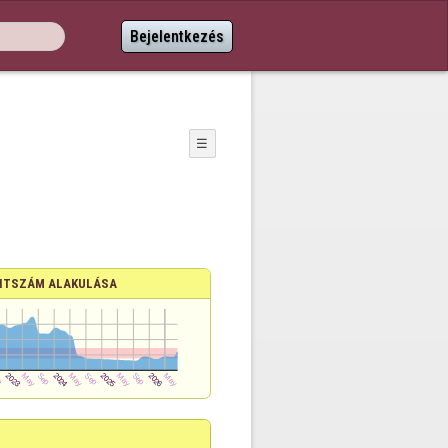
Bejelentkezés
☰
NTSZÁM ALAKULÁSA