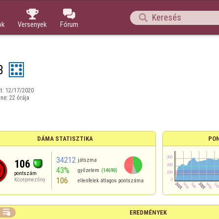



ok
Versenyek
Fórum
3
t:
12/17/2020
ine:
22 órája
DÁMA STATISZTIKA
PO
34212
játszma
106
43%
győzelem
(14690)
pontszám
106
Középmezőny
ellenfelek átlagos pontszáma

EREDMÉNYEK