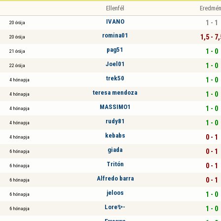
Ellenfél
Eredmén
IVANO
1 - 1
20 órája
romina01
1,5 - 7,
20 órája
pag51
1 - 0
21 órája
Joel01
1 - 0
22 órája
trek50
1 - 0
4 hónapja
teresa mendoza
1 - 0
4 hónapja
MASSIMO1
1 - 0
4 hónapja
rudy81
1 - 0
4 hónapja
kebabs
0 - 1
4 hónapja
giada
0 - 1
6 hónapja
Tritón
0 - 1
6 hónapja
Alfredo barra
0 - 1
6 hónapja
jeloos
1 - 0
6 hónapja
Lore✨-
1 - 0
6 hónapja