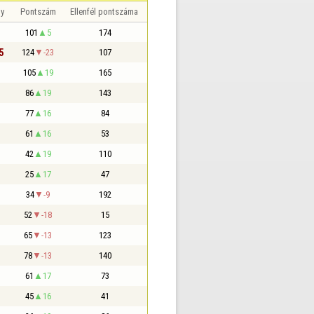
y
Pontszám
Ellenfél pontszáma
101
5
174
5
124
-23
107
105
19
165
86
19
143
77
16
84
61
16
53
42
19
110
25
17
47
34
-9
192
52
-18
15
65
-13
123
78
-13
140
61
17
73
45
16
41