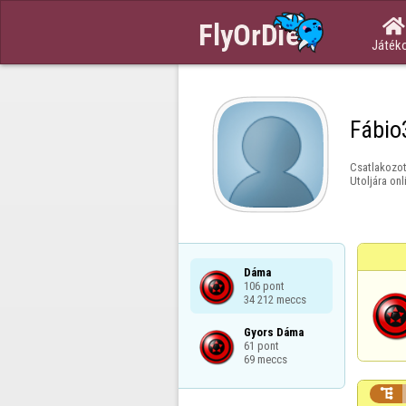

Játék
Fábio
Csatlakozot
Utoljára onl
Dáma

106 pont

34 212 meccs
Gyors Dáma

61 pont

69 meccs
