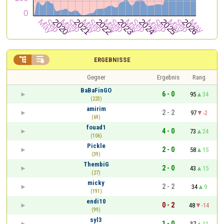


ERGEBNISSE
Gegner
Ergebnis
Rang
BaBaFinGO
6 - 0
95
34
(223)
amirim
2 - 2
97
-2
(69)
fouad1
4 - 0
73
24
(106)
Pickle
2 - 0
58
15
(39)
ThembiG
2 - 0
43
15
(27)
micky
2 - 2
34
9
(191)
endi10
0 - 2
48
-14
(99)
syl3
1 - 0
37
11