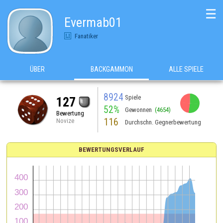
☰
Evermab01
Fanatiker
ÜBER
BACKGAMMON
ALLE SPIELE
8924
Spiele
127
52%
Gewonnen
(4654)
Bewertung
116
Novize
Durchschn. Gegnerbewertung
BEWERTUNGSVERLAUF