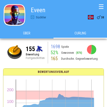
☰
Eveen

Süchtler
38
ÜBER
CURLING
1698
Spiele
155
52%
Gewonnen
(876)
Bewertung
165
Fortgeschritten
Durchschn. Gegnerbewertung
BEWERTUNGSVERLAUF