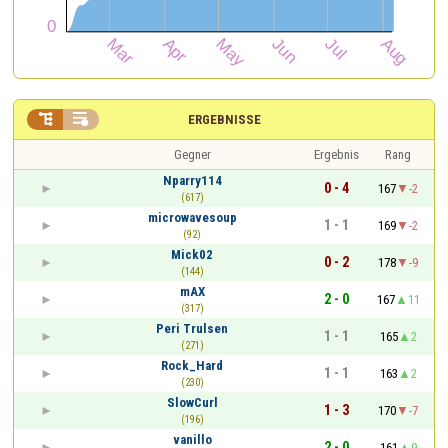


ERGEBNISSE
Gegner
Ergebnis
Rang
Nparry114
0 - 4
167
-2
(617)
microwavesoup
1 - 1
169
-2
(92)
Mick02
0 - 2
178
-9
(144)
mAX
2 - 0
167
11
(317)
Peri Trulsen
1 - 1
165
2
(271)
Rock_Hard
1 - 1
163
2
(230)
SlowCurl
1 - 3
170
-7
(196)
vanillo
2 - 0
161
9