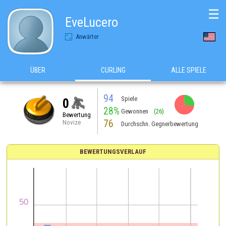
☰
EveLucero
Anwärter
ÜBER
CURLING
ALLE SPIELE
94
Spiele
0
28%
Gewonnen
(26)
Bewertung
76
Novize
Durchschn. Gegnerbewertung
BEWERTUNGSVERLAUF