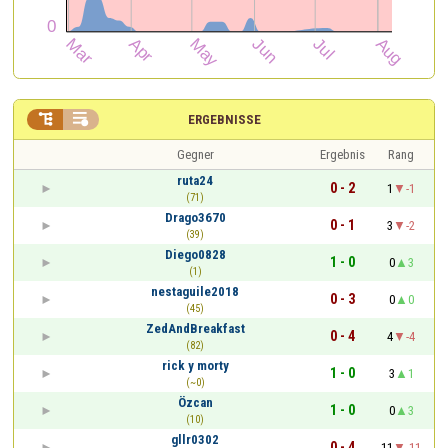


ERGEBNISSE
Gegner
Ergebnis
Rang
ruta24
0 - 2
1
-1
(71)
Drago3670
0 - 1
3
-2
(39)
Diego0828
1 - 0
0
3
(1)
nestaguile2018
0 - 3
0
0
(45)
ZedAndBreakfast
0 - 4
4
-4
(82)
rick y morty
1 - 0
3
1
(~0)
Özcan
1 - 0
0
3
(10)
gllr0302
0 - 4
11
-11