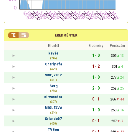


EREDMÉNYEK
Ellenfél
Eredmény
Pontszám
kevés
1 - 0
305
13
(246)
Charly-rfa
1 - 2
301
4
(479)
vmr_2012
1 - 0
277
24
(461)
Serg
2 - 0
252
25
(266)
nirvanabox
0 - 1
266
-14
(307)
MIGUELVA
1 - 0
250
16
(244)
Orlando07
0 - 1
257
-7
(470)
TVBon
0 - 1
269
-12