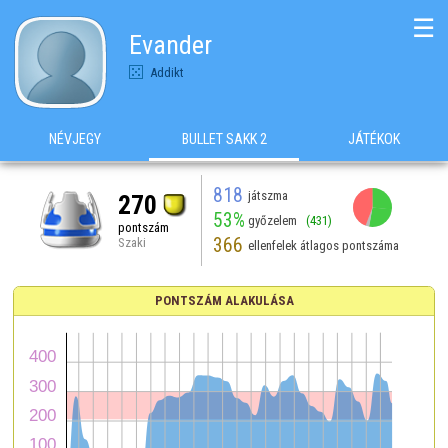
☰
Evander
Addikt
NÉVJEGY
BULLET SAKK 2
JÁTÉKOK
818
játszma
270
53%
győzelem
(431)
pontszám
366
Szaki
ellenfelek átlagos pontszáma
PONTSZÁM ALAKULÁSA