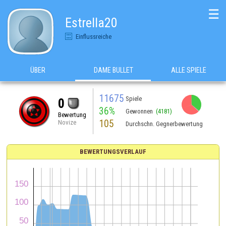
☰
Estrella20
Einflussreiche
ÜBER
DAME BULLET
ALLE SPIELE
11675
Spiele
0
36%
Gewonnen
(4181)
Bewertung
105
Novize
Durchschn. Gegnerbewertung
BEWERTUNGSVERLAUF