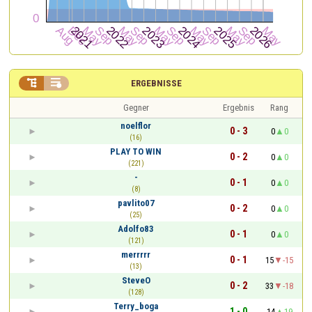


ERGEBNISSE
Gegner
Ergebnis
Rang
noelflor
0 - 3
0
0
(16)
PLAY TO WIN
0 - 2
0
0
(221)
-
0 - 1
0
0
(8)
pavlito07
0 - 2
0
0
(25)
Adolfo83
0 - 1
0
0
(121)
merrrrr
0 - 1
15
-15
(13)
SteveO
0 - 2
33
-18
(128)
Terry_boga
1 - 0
14
19