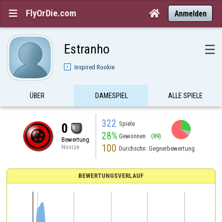
FlyOrDie.com


Anmelden
Estranho
☰
Inspired Rookie
ÜBER
DAMESPIEL
ALLE SPIELE
322
Spiele
0
28%
Gewonnen
(89)
Bewertung
100
Novize
Durchschn. Gegnerbewertung
BEWERTUNGSVERLAUF