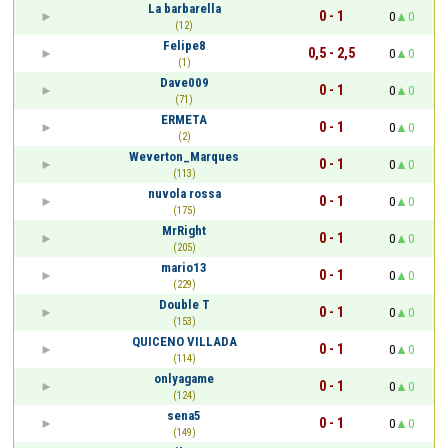
La barbarella
0 - 1
0
0
(12)
Felipe8
0,5 - 2,5
0
0
(1)
Dave009
0 - 1
0
0
(71)
ERMETA
0 - 1
0
0
(2)
Weverton_Marques
0 - 1
0
0
(113)
nuvola rossa
0 - 1
0
0
(175)
MrRight
0 - 1
0
0
(205)
mario13
0 - 1
0
0
(229)
Double T
0 - 1
0
0
(153)
QUICENO VILLADA
0 - 1
0
0
(114)
onlyagame
0 - 1
0
0
(124)
sena5
0 - 1
0
0
(149)