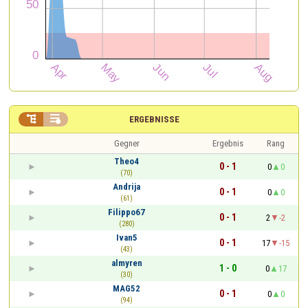


ERGEBNISSE
Gegner
Ergebnis
Rang
Theo4
0 - 1
0
0
(70)
Andrija
0 - 1
0
0
(61)
Filippo67
0 - 1
2
-2
(280)
Ivan5
0 - 1
17
-15
(43)
almyren
1 - 0
0
17
(30)
MAG52
0 - 1
0
0
(94)