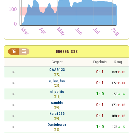


ERGEBNISSE
Gegner
Ergebnis
Rang
CAAB123
0 - 1
159
-15
(172)
a_lao_hac
0 - 1
172
-13
(239)
el pelito
1 - 0
158
14
(118)
samble
0 - 1
173
-15
(190)
kala1950
0 - 1
188
-15
(199)
Danteboraz
1 - 0
173
15
(155)