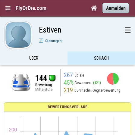
FlyOrDie.com


Anmelden
Estiven
☰
Stammgast
ÜBER
SCHACH
267
Spiele
144
45%
Gewonnen
(121)
Bewertung
219
Mittelstufe
Durchschn. Gegnerbewertung
BEWERTUNGSVERLAUF