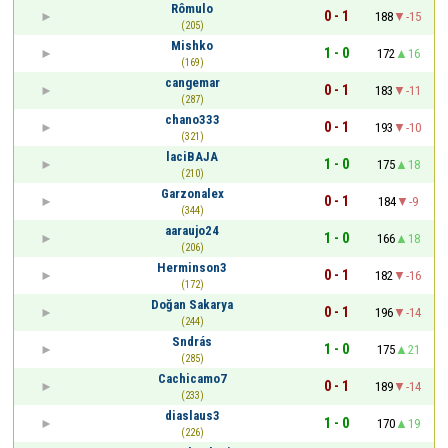
Rômulo
0 - 1
188
-15
(205)
Mishko
1 - 0
172
16
(169)
cangemar
0 - 1
183
-11
(287)
chano333
0 - 1
193
-10
(321)
laciBAJA
1 - 0
175
18
(210)
Garzonalex
0 - 1
184
-9
(344)
aaraujo24
1 - 0
166
18
(206)
Herminson3
0 - 1
182
-16
(172)
Doğan Sakarya
0 - 1
196
-14
(244)
Sndrás
1 - 0
175
21
(285)
Cachicamo7
0 - 1
189
-14
(233)
diaslaus3
1 - 0
170
19
(226)