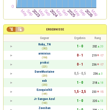


ERGEBNISSE
Gegner
Ergebnis
Rang
Roby_TN
1 - 0
202
20
(282)
arminius
0 - 1
219
-17
(198)
proksi
0 - 1
236
-17
(221)
DaveMustaine
0,5 - 0,5
236
0
(230)
exb
1 - 0
218
18
(255)
Ezequiel63
1,5 - 2,5
233
-15
(149)
Jr Sangue Azul
1 - 0
220
13
(143)
Zeeshan
1 - 0
206
14