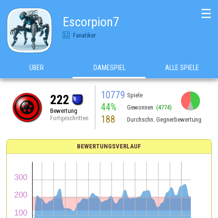
☰
Escorpion7
Fanatiker
ÜBER
DAMESPIEL
ALLE SPIELE
10779
Spiele
222
44%
Gewonnen
(4774)
Bewertung
188
Fortgeschritten
Durchschn. Gegnerbewertung
BEWERTUNGSVERLAUF