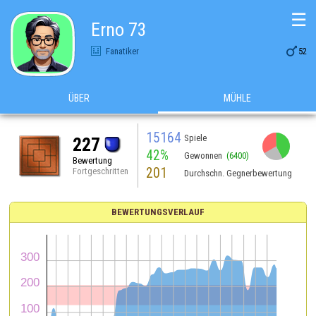
☰
Erno 73

Fanatiker
52
ÜBER
MÜHLE
15164
Spiele
227
42%
Gewonnen
(6400)
Bewertung
201
Fortgeschritten
Durchschn. Gegnerbewertung
BEWERTUNGSVERLAUF