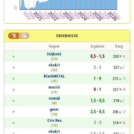


ERGEBNISSE
Gegner
Ergebnis
Rang
željko62
0,5 - 1,5
230
-3
(370)
shoki1
2 - 2
227
3
(262)
BlackMETAL
1 - 0
212
15
(181)
maciiii
0 - 1
221
-9
(373)
nomád
1,5 - 0,5
218
3
(84)
geier
2,5 - 0,5
206
12
(128)
Cris Rea
3 - 3
214
-8
(124)
shoki1
1,5 - 1,5
211
3