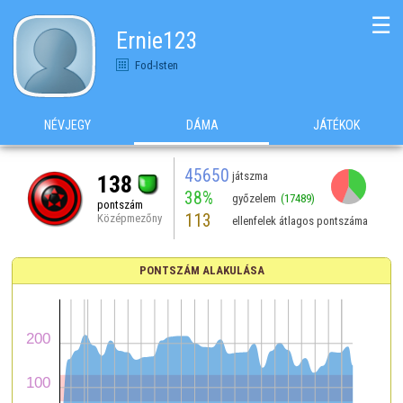
☰
Ernie123
Fod-Isten
NÉVJEGY
DÁMA
JÁTÉKOK
45650
játszma
138
38%
győzelem
(17489)
pontszám
113
Középmezőny
ellenfelek átlagos pontszáma
PONTSZÁM ALAKULÁSA