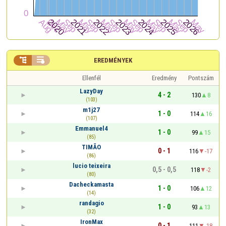


EREDMÉNYEK
Ellenfél
Eredmény
Pontszám
LazyDay
4 - 2
130
8
(103)
m1j27
1 - 0
114
16
(107)
Emmanuel4
1 - 0
99
15
(85)
TIMÃO
0 - 1
116
-17
(86)
lucio teixeira
0,5 - 0,5
118
-2
(80)
Dacheckamasta
1 - 0
106
12
(14)
randagio
1 - 0
93
13
(32)
IronMax
0 - 1
111
-18