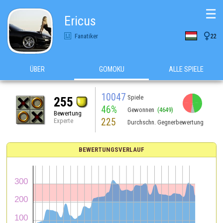
☰
Ericus

Fanatiker
22
ÜBER
GOMOKU
ALLE SPIELE
10047
Spiele
255
46%
Gewonnen
(4649)
Bewertung
225
Experte
Durchschn. Gegnerbewertung
BEWERTUNGSVERLAUF