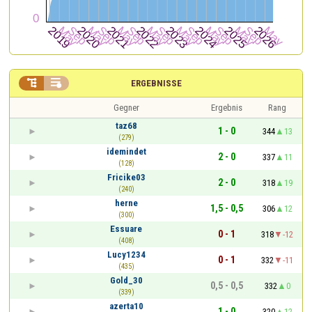


ERGEBNISSE
Gegner
Ergebnis
Rang
taz68
1 - 0
344
13
(279)
idemindet
2 - 0
337
11
(128)
Fricike03
2 - 0
318
19
(240)
herne
1,5 - 0,5
306
12
(300)
Essuare
0 - 1
318
-12
(408)
Lucy1234
0 - 1
332
-11
(435)
Gold_30
0,5 - 0,5
332
0
(339)
azerta10
1 - 0
320
12