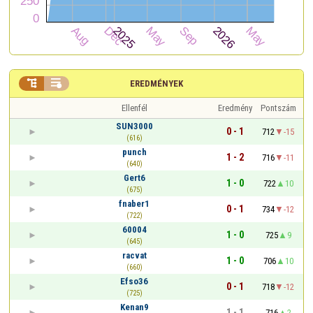


EREDMÉNYEK
Ellenfél
Eredmény
Pontszám
SUN3000
0 - 1
712
-15
(616)
punch
1 - 2
716
-11
(640)
Gert6
1 - 0
722
10
(675)
fnaber1
0 - 1
734
-12
(722)
60004
1 - 0
725
9
(645)
racvat
1 - 0
706
10
(660)
Efso36
0 - 1
718
-12
(725)
Kenan9
1 - 1
716
2