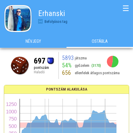
☰
Erhanski
Befolyásos tag
NÉVJEGY
OSTÁBLA
5893
játszma
697
54%
győzelem
(3170)
pontszám
656
Haladó
ellenfelek átlagos pontszáma
PONTSZÁM ALAKULÁSA