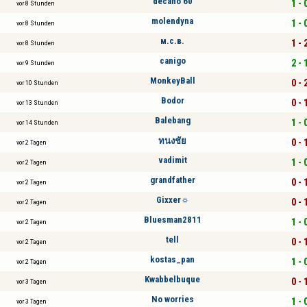
decano 60
1 - 
vor 8 Stunden
molendyna
1 - 
vor 8 Stunden
м.с.в.
1 - 
vor 8 Stunden
canigo
2 - 
vor 9 Stunden
MonkeyBall
0 - 
vor 10 Stunden
Bodor
0 - 
vor 13 Stunden
Balebang
1 - 
vor 14 Stunden
ทนงชัย
0 - 
vor 2 Tagen
vadimit
1 - 
vor 2 Tagen
grandfather
0 - 
vor 2 Tagen
Gixxer☼
0 - 
vor 2 Tagen
Bluesman2811
1 - 
vor 2 Tagen
tell
0 - 
vor 2 Tagen
kostas_pan
1 - 
vor 2 Tagen
Kwabbelbuque
0 - 
vor 3 Tagen
No worries
1 - 
vor 3 Tagen