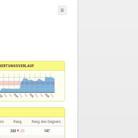
☰
WERTUNGSVERLAUF
nis
Rang
Rang des Gegners
1
263
-21
147