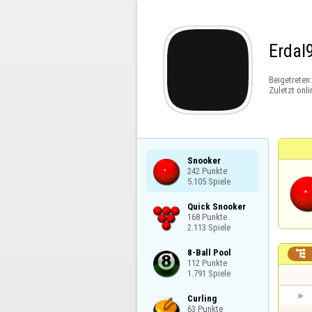
Erdal
Beigetreten
Zuletzt onli
Snooker

242 Punkte

5.105 Spiele
Quick Snooker

168 Punkte

2.113 Spiele
8-Ball Pool


112 Punkte

1.791 Spiele
Curling

63 Punkte
