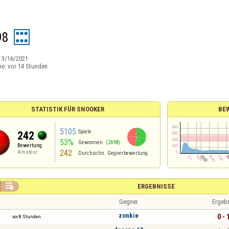
98
:
3/16/2021
ne:
vor 14 Stunden
STATISTIK FÜR SNOOKER
BE
5105
Spiele
242
53%
Gewonnen
(2698)
Bewertung
242
Amateur
Durchschn. Gegnerbewertung

ERGEBNISSE
Gegner
Ergeb
zonkie
0 - 
vor 8 Stunden