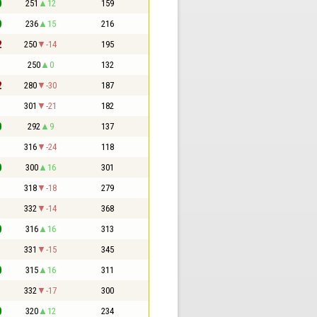
0
251
12
159
0
236
15
216
2
250
-14
195
1
250
0
132
2
280
-30
187
1
301
-21
182
0
292
9
137
1
316
-24
118
0
300
16
301
1
318
-18
279
1
332
-14
368
0
316
16
313
1
331
-15
345
0
315
16
311
1
332
-17
300
0
320
12
234