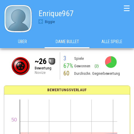
☰
Enrique967
Biggie
ÜBER
DAME BULLET
ALLE SPIELE
3
Spiele
~26
67%
Gewonnen
(2)
Bewertung
60
Novize
Durchschn. Gegnerbewertung
BEWERTUNGSVERLAUF