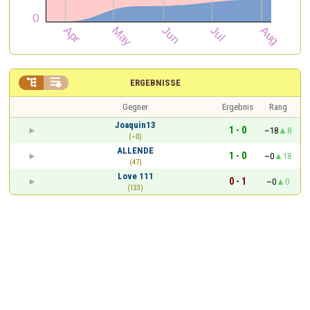


ERGEBNISSE
Gegner
Ergebnis
Rang
Joaquin13
1 - 0
~18
8
(~0)
ALLENDE
1 - 0
~0
18
(47)
Love 111
0 - 1
~0
0
(133)