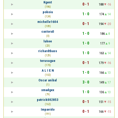
Kgent
0 - 1
188
-16
(186)
pokoiu
1 - 0
174
14
(124)
michelle1604
0 - 1
194
-20
(109)
castora5
1 - 0
186
8
(0)
lukee
1 - 0
177
9
(23)
richardtbass
1 - 0
163
14
(129)
terusugue
0 - 1
179
-16
(170)
A L I E N
1 - 0
166
13
(102)
Oscar anibal
3 - 0
149
17
(1)
xmadgex
1 - 0
136
13
(79)
patrick002853
0 - 1
151
-15
(162)
Impavido
0 - 1
166
-15
(191)