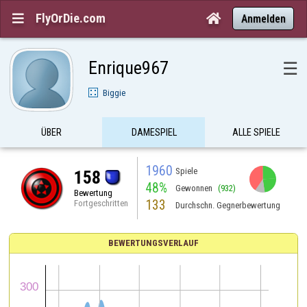
FlyOrDie.com


Anmelden
Enrique967
☰
Biggie
ÜBER
DAMESPIEL
ALLE SPIELE
1960
Spiele
158
48%
Gewonnen
(932)
Bewertung
133
Fortgeschritten
Durchschn. Gegnerbewertung
BEWERTUNGSVERLAUF