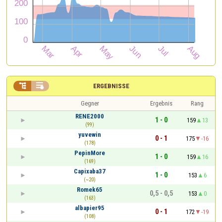


ERGEBNISSE
Gegner
Ergebnis
Rang
RENE2000
1 - 0
159
13
(99)
yuvewin
0 - 1
175
-16
(178)
PepinMore
1 - 0
159
16
(169)
Capixaba37
1 - 0
153
6
(~20)
Romek65
0,5 - 0,5
153
0
(163)
albapier95
0 - 1
172
-19
(108)