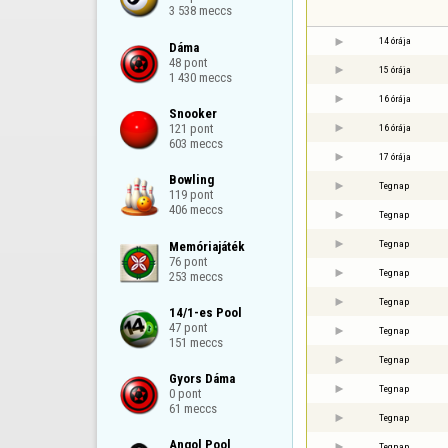
3 538 meccs
14 órája
Dáma

48 pont

15 órája
1 430 meccs
16 órája
Snooker

121 pont

16 órája
603 meccs
17 órája
Bowling

Tegnap
119 pont

406 meccs
Tegnap
Tegnap
Memóriajáték

76 pont

Tegnap
253 meccs
Tegnap
14/1-es Pool

47 pont

Tegnap
151 meccs
Tegnap
Gyors Dáma

Tegnap
0 pont

61 meccs
Tegnap
Angol Pool

Tegnap