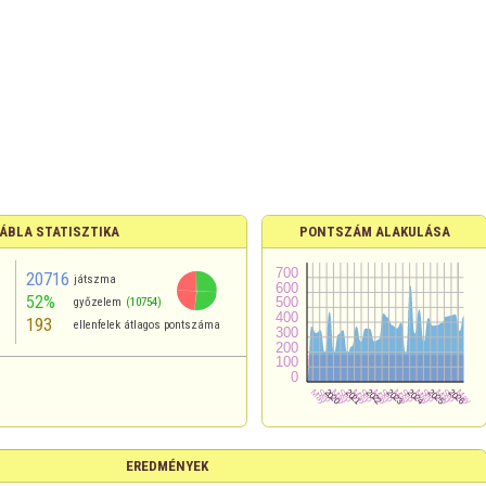
ÁBLA STATISZTIKA
PONTSZÁM ALAKULÁSA
20716
játszma
52%
győzelem
(10754)
193
ellenfelek átlagos pontszáma
EREDMÉNYEK