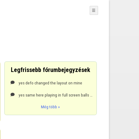
☰
Legfrissebb fórumbejegyzések
yes defo changed the layout on mine

yes same here playing in full screen balls are oval shaped

Még több »