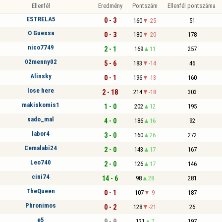
Ellenfél
Eredmény
Pontszám
Ellenfél pontszáma
ESTRELA5
0 - 3
160
-25
51
O Guessa
0 - 3
180
-20
178
nico7749
2 - 1
169
11
257
02menny02
5 - 6
183
-14
46
Alinsky
0 - 1
196
-13
160
lose here
2 - 18
214
-18
303
makiskomis1
1 - 0
202
12
195
sado_mal
4 - 0
186
16
92
labor4
3 - 0
160
26
272
Cemalabi24
2 - 0
143
17
167
Leo740
2 - 0
126
17
146
cini74
14 - 6
98
28
281
TheQueen
0 - 1
107
-9
187
Phronimos
0 - 2
128
-21
26
e5
9 - 9
121
7
197