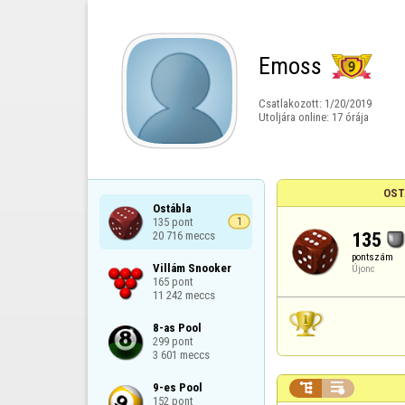
Emoss
Csatlakozott:
1/20/2019
Utoljára online:
17 órája
OST
Ostábla

135 pont

1
135
20 716 meccs
pontszám
Villám Snooker

Újonc
165 pont

11 242 meccs
8-as Pool

299 pont

3 601 meccs


9-es Pool

152 pont
