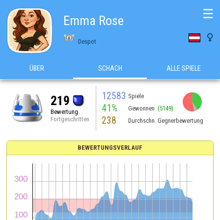
☰
Emma Rose

Despot
ÜBER
SCHACH
ALLE SPIELE
12583
Spiele
219
41%
Gewonnen
(5149)
Bewertung
238
Fortgeschritten
Durchschn. Gegnerbewertung
BEWERTUNGSVERLAUF