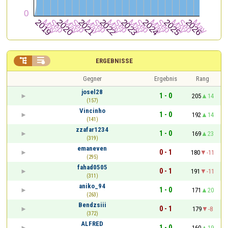


ERGEBNISSE
Gegner
Ergebnis
Rang
josel28
1 - 0
205
14
(157)
Vincinho
1 - 0
192
14
(141)
zzafar1234
1 - 0
169
23
(319)
emaneven
0 - 1
180
-11
(295)
fahad0505
0 - 1
191
-11
(311)
aniko_94
1 - 0
171
20
(263)
Bendzsiii
0 - 1
179
-8
(372)
ALFRED
1 - 0
160
19