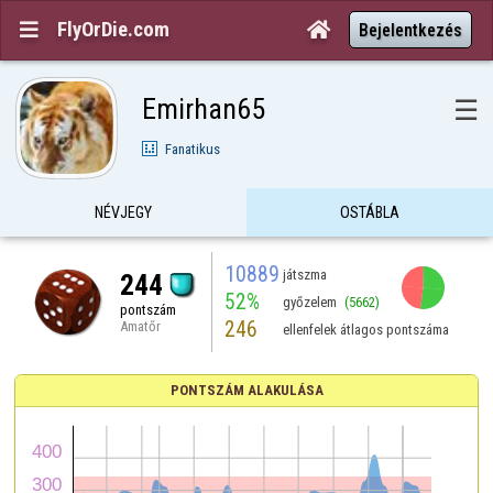
FlyOrDie.com


Bejelentkezés
Emirhan65
☰
Fanatikus
NÉVJEGY
OSTÁBLA
10889
játszma
244
52%
győzelem
(5662)
pontszám
246
Amatőr
ellenfelek átlagos pontszáma
PONTSZÁM ALAKULÁSA