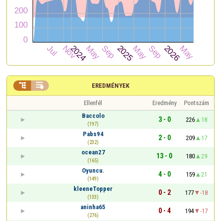


EREDMÉNYEK
Ellenfél
Eredmény
Pontszám
Baccolo
3 - 0
226
18
(197)
Pabs94
2 - 0
209
17
(232)
ocean27
13 - 0
180
29
(165)
Oyuncu.
4 - 0
159
21
(149)
kleeneTopper
0 - 2
177
-18
(133)
aninha65
0 - 4
194
-17
(276)