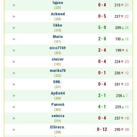
lajuve
0 - 4
215
-21
(223)
Ackmed
0 - 5
237
-22
(264)
libke
5 - 0
209
28
(270)
Mariu
2 - 0
193
16
(197)
nico7749
2 - 4
199
-6
(232)
steirer
0 - 4
224
-25
(181)
marika70
0 - 1
236
-12
(222)
DRK..
0 - 4
261
-25
(221)
Aydin64
2 - 1
254
7
(266)
Panos6
4 - 1
239
15
(242)
setnica
0 - 4
257
-18
(319)
ElGreco.
0 - 12
295
-38
(204)