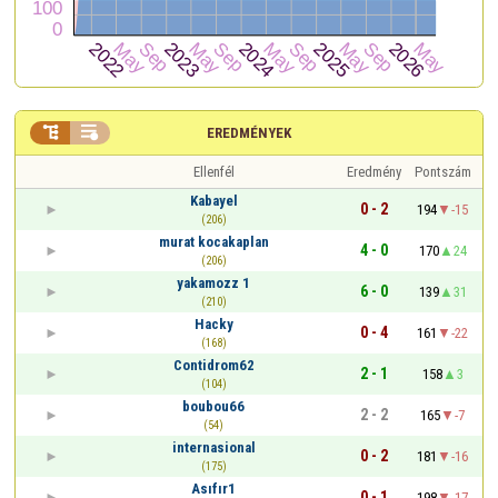


EREDMÉNYEK
Ellenfél
Eredmény
Pontszám
Kabayel
0 - 2
194
-15
(206)
murat kocakaplan
4 - 0
170
24
(206)
yakamozz 1
6 - 0
139
31
(210)
Hacky
0 - 4
161
-22
(168)
Contidrom62
2 - 1
158
3
(104)
boubou66
2 - 2
165
-7
(54)
internasional
0 - 2
181
-16
(175)
Asıfır1
0 - 1
198
-17