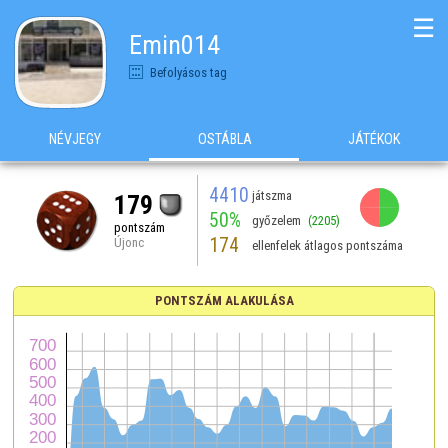
☰
Emin014
Befolyásos tag
NÉVJEGY
OSTÁBLA
JÁTÉKOK
4410
játszma
179
50%
győzelem
(2205)
pontszám
174
Újonc
ellenfelek átlagos pontszáma
PONTSZÁM ALAKULÁSA