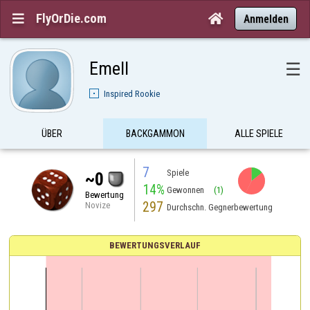
FlyOrDie.com


Anmelden
Emell
☰
Inspired Rookie
ÜBER
BACKGAMMON
ALLE SPIELE
7
Spiele
~0
14%
Gewonnen
(1)
Bewertung
297
Novize
Durchschn. Gegnerbewertung
BEWERTUNGSVERLAUF