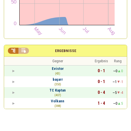


ERGEBNISSE
Gegner
Ergebnis
Rang
Evistor
0 - 1
~0
0
(43)
başarr
0 - 1
~1
-1
(350)
TC Kaptan
0 - 4
~5
-4
(407)
Volkann
1 - 4
~0
5
(388)