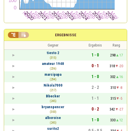


ERGEBNISSE
Gegner
Ergebnis
Rang
tiesto 2
1 - 0
298
17
(315)
amateur 1948
0 - 1
318
-20
(236)
marcipapa
1 - 0
302
16
(294)
Nikola7000
2 - 2
310
-8
(217)
Bbecker
1 - 1
315
-5
(245)
bryanspencer
0 - 2
342
-27
(300)
alboroise
1 - 0
330
12
(245)
surito2
0,5 - 0,5
334
-4