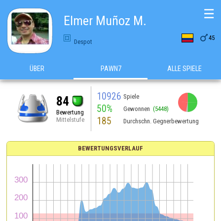
☰
Elmer Muñoz M.

45
Despot
ÜBER
PAWN7
ALLE SPIELE
10926
Spiele
84
50%
Gewonnen
(5448)
Bewertung
185
Mittelstufe
Durchschn. Gegnerbewertung
BEWERTUNGSVERLAUF