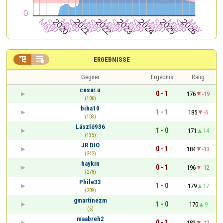


ERGEBNISSE
Gegner
Ergebnis
Rang
cesar.u
0 - 1
176
-19
(106)
biba10
1 - 1
185
-6
(103)
László936
1 - 0
171
14
(135)
JR DIO
0 - 1
184
-13
(242)
haykin
0 - 1
196
-12
(278)
Phile33
1 - 0
179
17
(209)
gmartinezm
1 - 0
170
9
(5)
maabreh2
0 - 1
182
-12