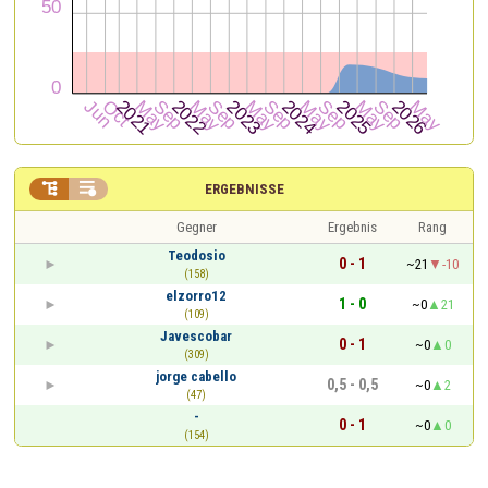


ERGEBNISSE
Gegner
Ergebnis
Rang
Teodosio
0 - 1
~21
-10
(158)
elzorro12
1 - 0
~0
21
(109)
Javescobar
0 - 1
~0
0
(309)
jorge cabello
0,5 - 0,5
~0
2
(47)
-
0 - 1
~0
0
(154)