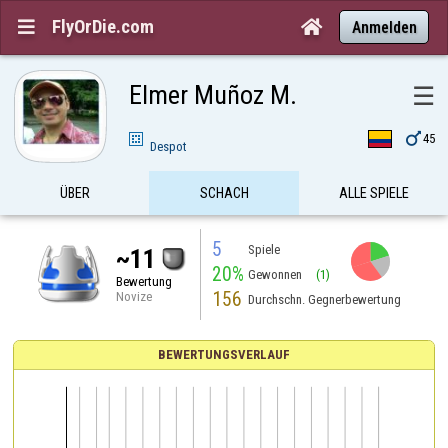
FlyOrDie.com


Anmelden
Elmer Muñoz M.
☰

45
Despot
ÜBER
SCHACH
ALLE SPIELE
5
Spiele
~11
20%
Gewonnen
(1)
Bewertung
156
Novize
Durchschn. Gegnerbewertung
BEWERTUNGSVERLAUF