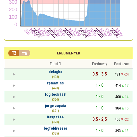


EREDMÉNYEK
Ellenfél
Eredmény
Pontszám
delagha
0,5 - 3,5
431
-24
(408)
rpmartins
1 - 0
414
17
(428)
logitech998
1 - 0
400
14
(354)
jorge zapata
1 - 0
384
16
(391)
Kaspa144
0,5 - 2,5
406
-22
(370)
legfobbvezer
1 - 0
393
13
(335)