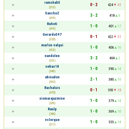
ramshah5
0 - 2
424
-31
(313)
SanchoZ
3 - 2
418
6
(419)
Ruhoti
1 - 0
401
17
(419)
Gerardo597
0 - 1
422
-21
(320)
marlon valqui
1 - 0
406
16
(413)
nandolee
3 - 2
404
2
(351)
sebas18
1 - 0
390
14
(349)
abinadon
2 - 1
380
10
(392)
Rachaluis
0 - 1
393
-13
(470)
xiomarajazmine
1 - 0
379
14
(339)
Raulp
1 - 0
369
10
(244)
vclerque
1 - 0
355
14
(317)