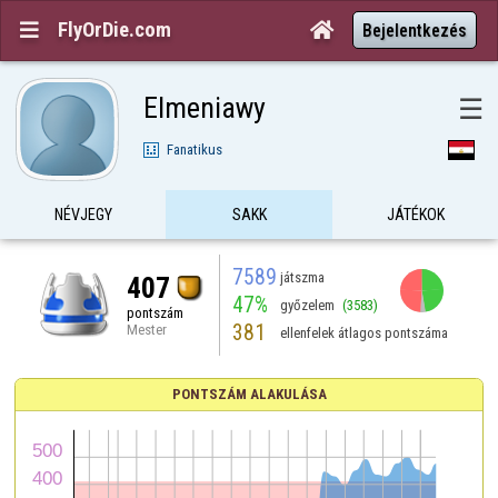
FlyOrDie.com


Bejelentkezés
Elmeniawy
☰
Fanatikus
NÉVJEGY
SAKK
JÁTÉKOK
7589
játszma
407
47%
győzelem
(3583)
pontszám
381
Mester
ellenfelek átlagos pontszáma
PONTSZÁM ALAKULÁSA