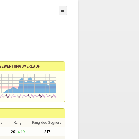
☰
BEWERTUNGSVERLAUF
is
Rang
Rang des Gegners
201
19
247