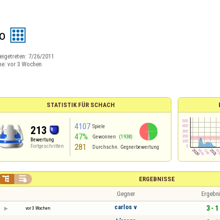
o
eigetreten:
7/26/2011
ne:
vor 3 Wochen
STATISTIK FÜR SCHACH
4107
Spiele
213
47%
Gewonnen
(1938)
Bewertung
281
Fortgeschritten
Durchschn. Gegnerbewertung


ERGEBNISSE
Gegner
Ergebn
carlos v
3 - 1
vor 3 Wochen