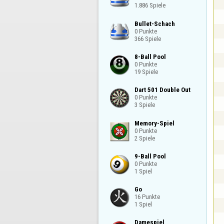
1.886 Spiele
Bullet-Schach

0 Punkte

366 Spiele
8-Ball Pool

0 Punkte

19 Spiele
Dart 501 Double Out

0 Punkte

3 Spiele
Memory-Spiel

0 Punkte

2 Spiele
9-Ball Pool

0 Punkte

1 Spiel
Go

16 Punkte

1 Spiel
Damespiel
