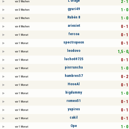
L’orage
2 - 1
vor 3 Wochen
gyuri49
1 - 0
vor 3 Wochen
Rubén 8
1 - 0
vor 3 Wochen
ariexiet
0 - 1
vor 4 Wochen
fercoa
0 - 1
vor 1 Monat
spectropeon
0 - 1
vor 1 Monat
leodovo
1,5 - 0
vor 1 Monat
lucho69725
0 - 1
vor 1 Monat
pinrruncha
1 - 0
vor 1 Monat
hambres57
0 - 2
vor 1 Monat
HoseAl
0 - 1
vor 1 Monat
bigdummy
1 - 0
vor 1 Monat
romeo51
0 - 1
vor 1 Monat
yupires
0 - 1
vor 1 Monat
cakil
0 - 1
vor 1 Monat
Ope
1 - 0
vor 1 Monat