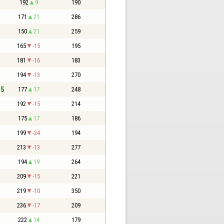
192
9
190
171
21
286
150
21
259
165
-15
195
181
-16
183
194
-13
270
,5
177
17
248
192
-15
214
175
17
186
199
-24
194
213
-13
277
194
19
264
209
-15
221
219
-10
350
236
-17
209
222
14
179