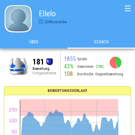
☰
Ellelo
Einflussreiche
ÜBER
SCHACH
1855
Spiele
181
43%
Gewonnen
(792)
Bewertung
108
Fortgeschritten
Durchschn. Gegnerbewertung
BEWERTUNGSVERLAUF