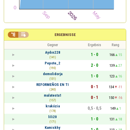


ERGEBNISSE
Gegner
Ergebnis
Rang
Aydın228
1 - 0
166
15
(141)
Pepote_2
2 - 0
139
27
(190)
demolidorja
1 - 0
123
16
(131)
REFORMEÑOS EN TI
0 - 1
134
-11
(240)
malatesta1
0 - 1
150
-16
(157)
krakózia
0,5 - 0,5
149
1
(178)
lili20
1 - 0
131
18
(171)
Kamiskhy
1 - 0
113
18