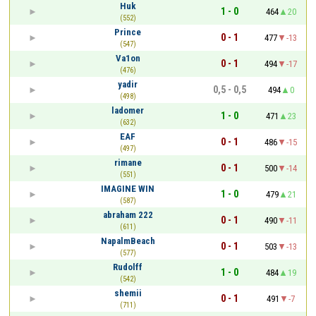
Huk
1 - 0
464
20
(552)
Prince
0 - 1
477
-13
(547)
Va1on
0 - 1
494
-17
(476)
yadir
0,5 - 0,5
494
0
(498)
ladomer
1 - 0
471
23
(632)
EAF
0 - 1
486
-15
(497)
rimane
0 - 1
500
-14
(551)
IMAGINE WIN
1 - 0
479
21
(587)
abraham 222
0 - 1
490
-11
(611)
NapalmBeach
0 - 1
503
-13
(577)
Rudolff
1 - 0
484
19
(542)
shemii
0 - 1
491
-7
(711)