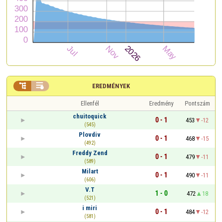


EREDMÉNYEK
Ellenfél
Eredmény
Pontszám
chuitoquick
0 - 1
453
-12
(545)
Plovdiv
0 - 1
468
-15
(492)
Freddy Zend
0 - 1
479
-11
(589)
Milart
0 - 1
490
-11
(606)
V.T
1 - 0
472
18
(521)
i miri
0 - 1
484
-12
(581)