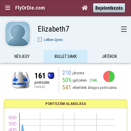
FlyOrDie.com


Bejelentkezés
Elizabeth7
☰
Lelkes újonc
NÉVJEGY
BULLET SAKK
JÁTÉKOK
210
játszma
161
50%
győzelem
(104)
pontszám
541
Haladó
ellenfelek átlagos pontszáma
PONTSZÁM ALAKULÁSA