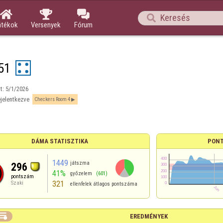




átékok
Versenyek
Fórum
 51
t:
5/1/2026
jelentkezve
Checkers Room 4
DÁMA STATISZTIKA
PONT
1449
játszma
296
41%
győzelem
(601)
pontszám
321
Szaki
ellenfelek átlagos pontszáma

EREDMÉNYEK