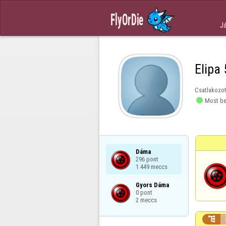
J
Elipa
Csatlakozot

Most be
Dáma

296 pont

1 449 meccs
Gyors Dáma

0 pont

2 meccs
