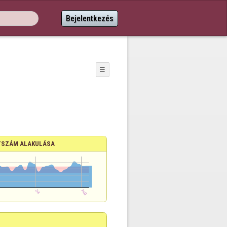
Bejelentkezés
☰
SZÁM ALAKULÁSA