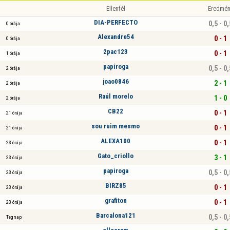
Ellenfél
Eredmén
DIA-PERFECTO
0,5 - 0,
0 órája
Alexandre54
0 - 1
0 órája
2pac123
0 - 1
1 órája
papiroga
0,5 - 0,
2 órája
joao0846
2 - 1
2 órája
Raúl morelo
1 - 0
2 órája
CB22
0 - 1
21 órája
sou ruim mesmo
0 - 1
21 órája
ALEXA100
0 - 1
23 órája
Gato_criollo
3 - 1
23 órája
papiroga
0,5 - 0,
23 órája
BIRZ85
0 - 1
23 órája
grafiton
0 - 1
23 órája
Barcalona121
0,5 - 0,
Tegnap