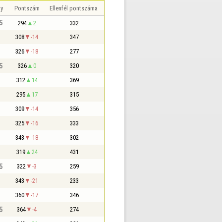
y
Pontszám
Ellenfél pontszáma
5
294
2
332
308
-14
347
326
-18
277
5
326
0
320
312
14
369
295
17
315
309
-14
356
325
-16
333
343
-18
302
319
24
431
5
322
-3
259
343
-21
233
360
-17
346
5
364
-4
274