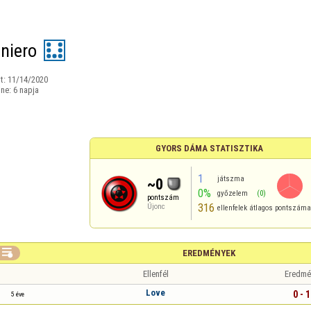
eniero
t:
11/14/2020
ine:
6 napja
GYORS DÁMA STATISZTIKA
1
játszma
~0
0%
győzelem
(0)
pontszám
316
Újonc
ellenfelek átlagos pontszáma

EREDMÉNYEK
Ellenfél
Eredmé
Love
0 - 1
5 éve