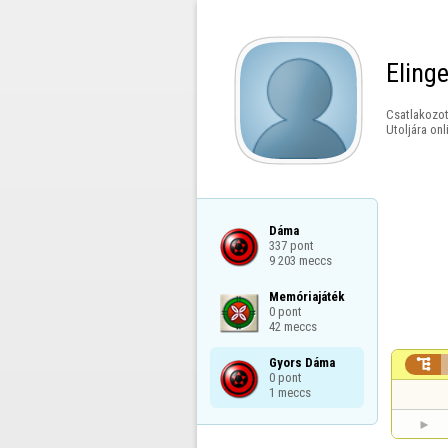
Eling
Csatlakozot
Utoljára onl
Dáma

337 pont

9 203 meccs
Memóriajáték

0 pont

42 meccs
Gyors Dáma


0 pont

1 meccs