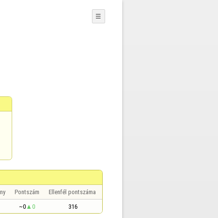
☰
ny
Pontszám
Ellenfél pontszáma
~0
0
316