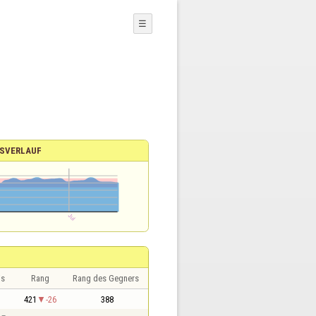
☰
SVERLAUF
is
Rang
Rang des Gegners
421
-26
388