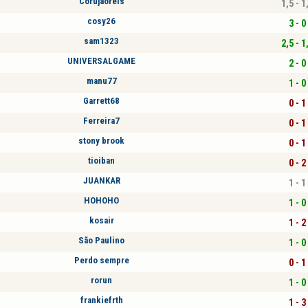
Corujaoreis
1,5 - 1
cosy26
3 - 0
sam1323
2,5 - 1
UNIVERSALGAME
2 - 0
manu77
1 - 0
Garrett68
0 - 1
Ferreira7
0 - 1
stony brook
0 - 1
tioiban
0 - 2
JUANKAR
1 - 1
HOHOHO
1 - 0
kosair
1 - 2
São Paulino
1 - 0
Perdo sempre
0 - 1
rorun
1 - 0
frankiefrth
1 - 3