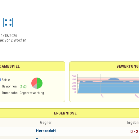
2
:
1/18/2026
ne:
vor 2 Wochen
 DAMESPIEL
BEWERTUNG
0
Spiele
Gewonnen
(662)
Durchschn. Gegnerbewertung
ERGEBNISSE
Gegner
Ergebn
HernandoH
0 - 2