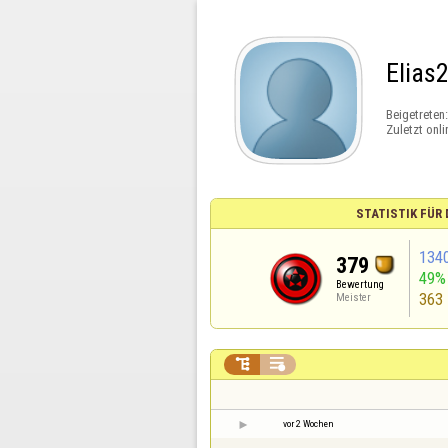
Elias
Beigetreten
Zuletzt onli
STATISTIK FÜR
134
379
49%
Bewertung
363
Meister


vor 2 Wochen