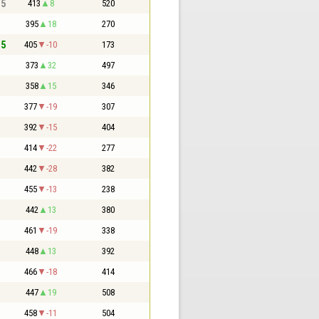
,5
413
8
520
395
18
270
,5
405
-10
173
373
32
497
358
15
346
377
-19
307
392
-15
404
414
-22
277
442
-28
382
455
-13
238
442
13
380
461
-19
338
448
13
392
466
-18
414
447
19
508
458
-11
504