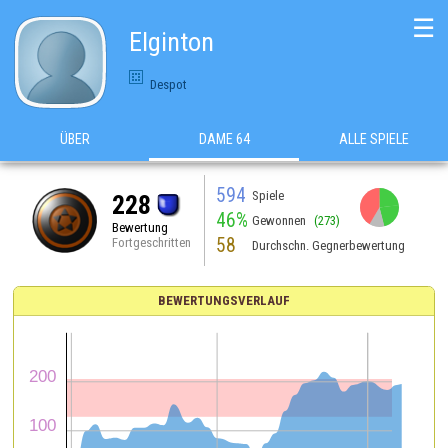
☰
Elginton
Despot
ÜBER
DAME 64
ALLE SPIELE
594
Spiele
228
46%
Gewonnen
(273)
Bewertung
58
Fortgeschritten
Durchschn. Gegnerbewertung
BEWERTUNGSVERLAUF