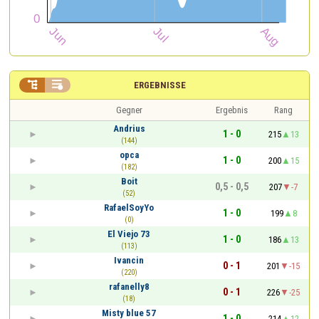


ERGEBNISSE
Gegner
Ergebnis
Rang
Andrius
1 - 0
215
13
(144)
opca
1 - 0
200
15
(182)
Boit
0,5 - 0,5
207
-7
(52)
RafaelSoyYo
1 - 0
199
8
(0)
El Viejo 73
1 - 0
186
13
(113)
Ivancin
0 - 1
201
-15
(220)
rafanelly8
0 - 1
226
-25
(18)
Misty blue 57
1 - 0
214
12