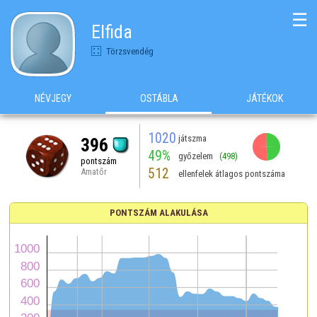
☰
Elfida
Törzsvendég
NÉVJEGY
OSTÁBLA
JÁTÉKOK
1020
játszma
396
49%
győzelem
(498)
pontszám
512
Amatőr
ellenfelek átlagos pontszáma
PONTSZÁM ALAKULÁSA