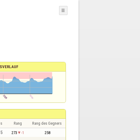
☰
SVERLAUF
is
Rang
Rang des Gegners
,5
273
-1
258