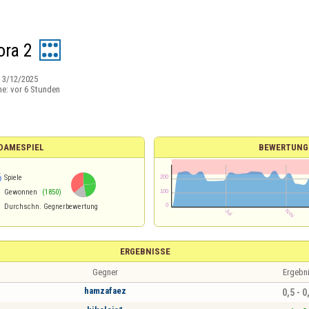
ora 2
:
3/12/2025
ne:
vor 6 Stunden
 DAMESPIEL
BEWERTUNG
6
Spiele
Gewonnen
(1850)
Durchschn. Gegnerbewertung
ERGEBNISSE
Gegner
Ergebn
hamzafaez
0,5 - 0