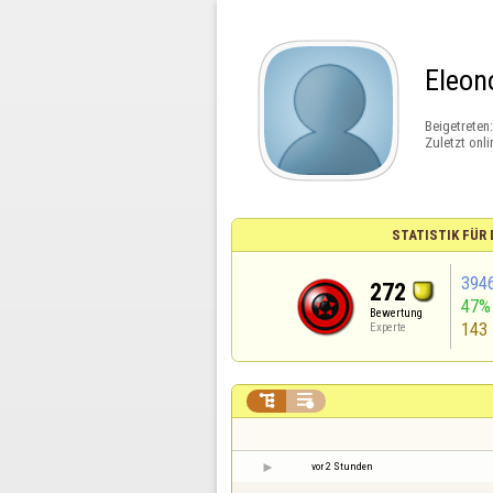
Eleon
Beigetreten
Zuletzt onli
STATISTIK FÜR
394
272
47%
Bewertung
143
Experte


vor 2 Stunden