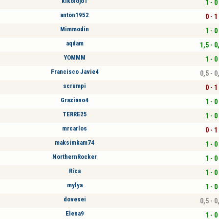
kikolojo1
1 - 0
anton1952
0 - 1
Mimmodin
1 - 0
aqdam
1,5 - 0
YOMMM
1 - 0
Francisco Javie4
0,5 - 0
scrumpi
0 - 1
Graziano4
1 - 0
TERRE25
1 - 0
mrcarlos
0 - 1
maksimkam74
1 - 0
NorthernRocker
1 - 0
Rica
1 - 0
mylya
1 - 0
dovesei
0,5 - 0
Elena9
1 - 0