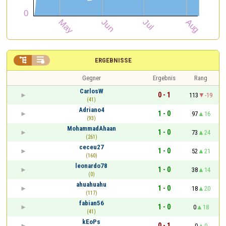


ERGEBNISSE
Gegner
Ergebnis
Rang
CarlosW
0 - 1
113
-19
(41)
Adriano4
1 - 0
97
16
(93)
MohammadAhaan
1 - 0
73
24
(261)
ceceu27
1 - 0
52
21
(160)
leonardo78
1 - 0
38
14
(0)
ahuahuahu
1 - 0
18
20
(117)
fabian56
1 - 0
0
18
(41)
kEoPs
0 - 1
0
0