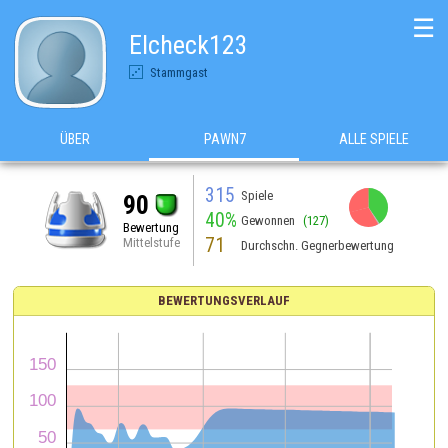
☰
Elcheck123
Stammgast
ÜBER
PAWN7
ALLE SPIELE
315
Spiele
90
40%
Gewonnen
(127)
Bewertung
71
Mittelstufe
Durchschn. Gegnerbewertung
BEWERTUNGSVERLAUF