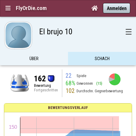
FlyOrDie.com


Anmelden
El brujo 10
☰
ÜBER
SCHACH
22
Spiele
162
68%
Gewonnen
(15)
Bewertung
102
Fortgeschritten
Durchschn. Gegnerbewertung
BEWERTUNGSVERLAUF