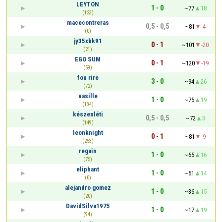
LEYTON
1 - 0
~77
18
(123)
macecontreras
0,5 - 0,5
~81
-4
(0)
jy35xbk91
0 - 1
~101
-20
(21)
EGO SUM
0 - 1
~120
-19
(59)
fou rire
3 - 0
~94
26
(72)
vasille
1 - 0
~75
19
(134)
készenléti
0,5 - 0,5
~72
3
(149)
leonknight
0 - 1
~81
-9
(253)
regain
1 - 0
~65
16
(75)
eliphant
1 - 0
~51
14
(0)
alejandro gomez
1 - 0
~36
15
(20)
DavidSilva1975
1 - 0
~17
19
(94)