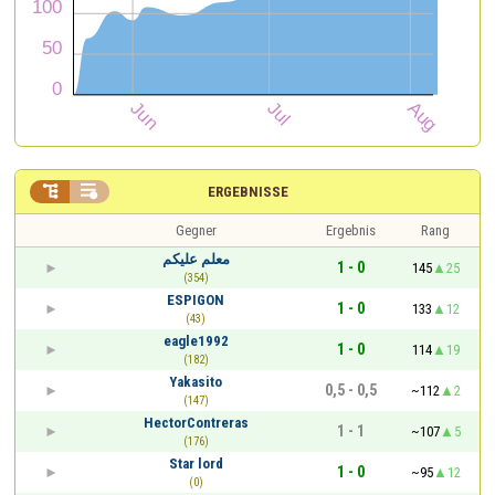


ERGEBNISSE
Gegner
Ergebnis
Rang
معلم عليكم
1 - 0
145
25
(354)
ESPIGON
1 - 0
133
12
(43)
eagle1992
1 - 0
114
19
(182)
Yakasito
0,5 - 0,5
~112
2
(147)
HectorContreras
1 - 1
~107
5
(176)
Star lord
1 - 0
~95
12
(0)