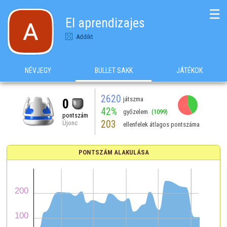
☰
El aprendizajes
Addikt
NÉVJEGY
BULLET SAKK
JÁTÉKOK
2620
játszma
0
42%
győzelem
(1099)
pontszám
203
Újonc
ellenfelek átlagos pontszáma
PONTSZÁM ALAKULÁSA