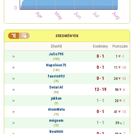


EREDMÉNYEK
Ellenfél
Eredmény
Pontszám
Julio795
0 - 1
1
-1
(195)
Napoléon75
0 - 1
11
-10
(149)
fausto092
0 - 1
24
-13
(79)
DetariAl
13 - 19
96
-6
(98)
jakkan
1 - 1
26
-1
(9)
AtomMeta
0 - 1
41
-15
(70)
mégsem
1 - 1
39
2
(73)
Beat666
0 - 1
46
-7