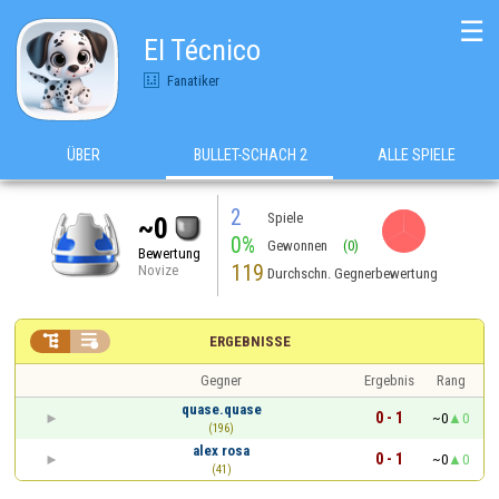
☰
El Técnico
Fanatiker
ÜBER
BULLET-SCHACH 2
ALLE SPIELE
2
Spiele
~0
0%
Gewonnen
(0)
Bewertung
119
Novize
Durchschn. Gegnerbewertung


ERGEBNISSE
Gegner
Ergebnis
Rang
quase.quase
0 - 1
~0
0
(196)
alex rosa
0 - 1
~0
0
(41)