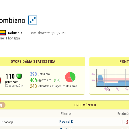
lombiano
Kolumbia
Csatlakozott:
8/18/2023
ine:
1 hónapja
GYORS DÁMA STATISZTIKA
PONT
398
játszma
110
40%
győzelem
(160)
pontszám
243
Középmezőny
ellenfelek átlagos pontszáma

EREDMÉNYEK
Ellenfél
Eredmé
Pound £
1 - 2
2 hónapja