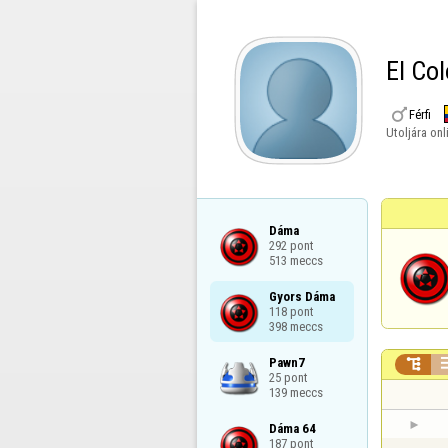
El Co

Férfi
Utoljára onl
Dáma

292 pont

513 meccs
Gyors Dáma

118 pont

398 meccs
Pawn7


25 pont

139 meccs
Dáma 64

187 pont
