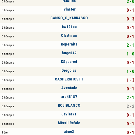
Nawlins
2 - 0
5 hónapja
lvlaster
0 - 1
5 hónapja
GANSO_O_KARRASCO
0 - 3
5 hónapja
bw121ca
0 - 1
5 hónapja
O batmam
0 - 1
5 hónapja
Kopernitz
2 - 1
5 hónapja
hugo042
1 - 0
5 hónapja
KSquared
0 - 1
5 hónapja
Diegolas
1 - 0
5 hónapja
CASPERGHOSTT
1 - 3
5 hónapja
Aventado
0 - 1
5 hónapja
arc48187
2 - 1
5 hónapja
ROJIBLANCO
2 - 2
5 hónapja
Javier91
0 - 1
5 hónapja
Míssil Rafale
0 - 1
5 hónapja
abue3
0 - 1
1 éve