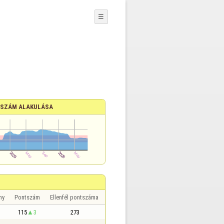
☰
SZÁM ALAKULÁSA
ny
Pontszám
Ellenfél pontszáma
115
3
273