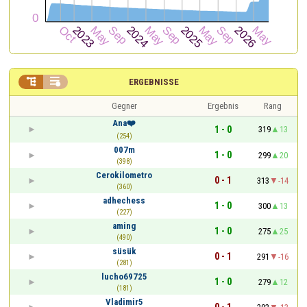


ERGEBNISSE
Gegner
Ergebnis
Rang
Ana❤️
1 - 0
319
13
(254)
007m
1 - 0
299
20
(398)
Cerokilometro
0 - 1
313
-14
(360)
adhechess
1 - 0
300
13
(227)
aming
1 - 0
275
25
(490)
süsük
0 - 1
291
-16
(281)
lucho69725
1 - 0
279
12
(181)
Vladimir5