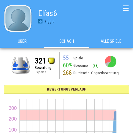
☰
Elías6
Biggie
ÜBER
SCHACH
ALLE SPIELE
55
Spiele
321
60%
Gewonnen
(33)
Bewertung
268
Experte
Durchschn. Gegnerbewertung
BEWERTUNGSVERLAUF