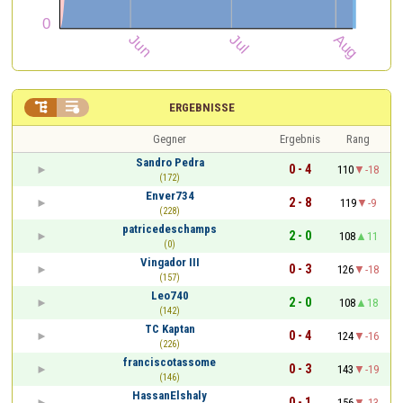


ERGEBNISSE
Gegner
Ergebnis
Rang
Sandro Pedra
0 - 4
110
-18
(172)
Enver734
2 - 8
119
-9
(228)
patricedeschamps
2 - 0
108
11
(0)
Vingador III
0 - 3
126
-18
(157)
Leo740
2 - 0
108
18
(142)
TC Kaptan
0 - 4
124
-16
(226)
franciscotassome
0 - 3
143
-19
(146)
HassanElshaly
0 - 1
156
-13