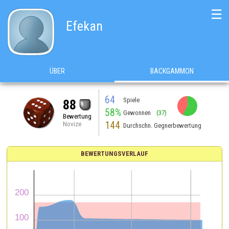
☰
Efekan
ÜBER
BACKGAMMON
64
Spiele
88
58%
Gewonnen
(37)
Bewertung
144
Novize
Durchschn. Gegnerbewertung
BEWERTUNGSVERLAUF