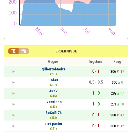


ERGEBNISSE
Gegner
Ergebnis
Rang
gilbertobneira
0 - 1
306
-17
(291)
Cober
0,5 - 0,5
306
0
(307)
JunV
1 - 0
289
17
(315)
iversinho
1 - 0
271
18
(313)
SuCuRi76
0 - 1
288
-17
(262)
sivi panter
0 - 1
300
-12
(391)