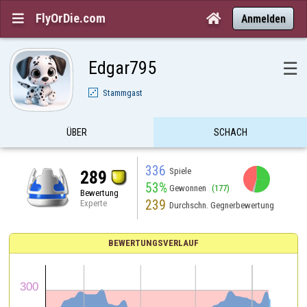
FlyOrDie.com


Anmelden
Edgar795
☰
Stammgast
ÜBER
SCHACH
336
Spiele
289
53%
Gewonnen
(177)
Bewertung
239
Experte
Durchschn. Gegnerbewertung
BEWERTUNGSVERLAUF