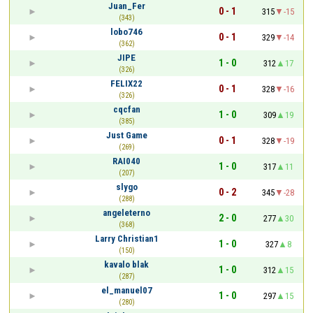
Juan_Fer
0 - 1
315
-15
(343)
lobo746
0 - 1
329
-14
(362)
JIPE
1 - 0
312
17
(326)
FELIX22
0 - 1
328
-16
(326)
cqcfan
1 - 0
309
19
(385)
Just Game
0 - 1
328
-19
(269)
RAI040
1 - 0
317
11
(207)
slygo
0 - 2
345
-28
(288)
angeleterno
2 - 0
277
30
(368)
Larry Christian1
1 - 0
327
8
(150)
kavalo blak
1 - 0
312
15
(287)
el_manuel07
1 - 0
297
15
(280)