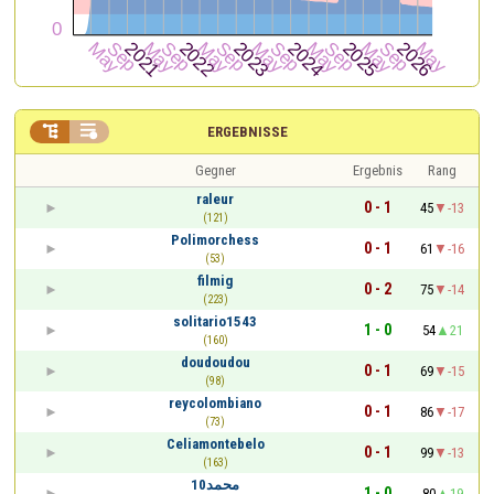


ERGEBNISSE
Gegner
Ergebnis
Rang
raleur
0 - 1
45
-13
(121)
Polimorchess
0 - 1
61
-16
(53)
filmig
0 - 2
75
-14
(223)
solitario1543
1 - 0
54
21
(160)
doudoudou
0 - 1
69
-15
(98)
reycolombiano
0 - 1
86
-17
(73)
Celiamontebelo
0 - 1
99
-13
(163)
محمد10
1 - 0
80
19