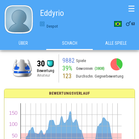
☰
Eddyrio

63
Despot
ÜBER
SCHACH
ALLE SPIELE
9882
Spiele
30
39%
Gewonnen
(3808)
Bewertung
123
Amateur
Durchschn. Gegnerbewertung
BEWERTUNGSVERLAUF