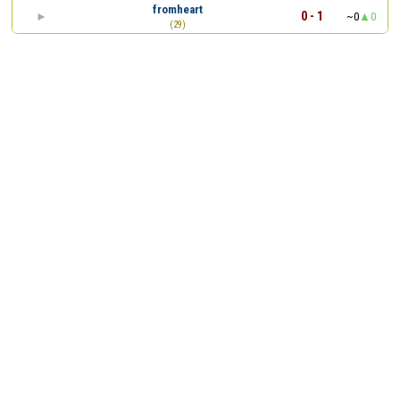
fromheart
0 - 1
~0
0
(29)