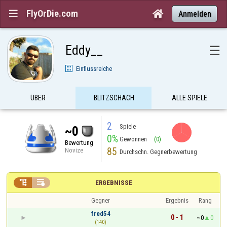
FlyOrDie.com


Anmelden
Eddy__
☰
Einflussreiche
ÜBER
BLITZSCHACH
ALLE SPIELE
2
Spiele
~0
0%
Gewonnen
(0)
Bewertung
85
Novize
Durchschn. Gegnerbewertung


ERGEBNISSE
Gegner
Ergebnis
Rang
fred54
0 - 1
~0
0
(140)