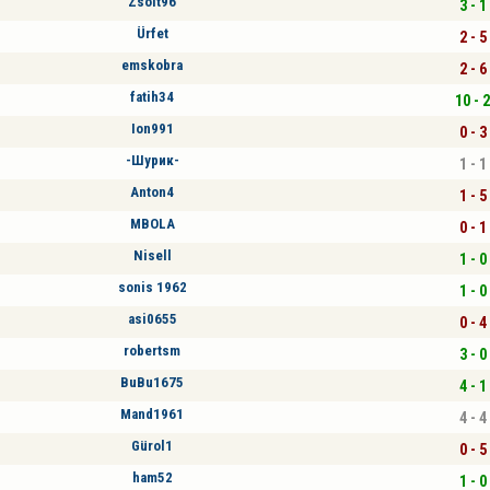
Zsolt96
3 - 1
Ürfet
2 - 5
emskobra
2 - 6
fatih34
10 - 2
Ion991
0 - 3
-Шурик-
1 - 1
Anton4
1 - 5
MBOLA
0 - 1
Nisell
1 - 0
sonis 1962
1 - 0
asi0655
0 - 4
robertsm
3 - 0
BuBu1675
4 - 1
Mand1961
4 - 4
Gürol1
0 - 5
ham52
1 - 0