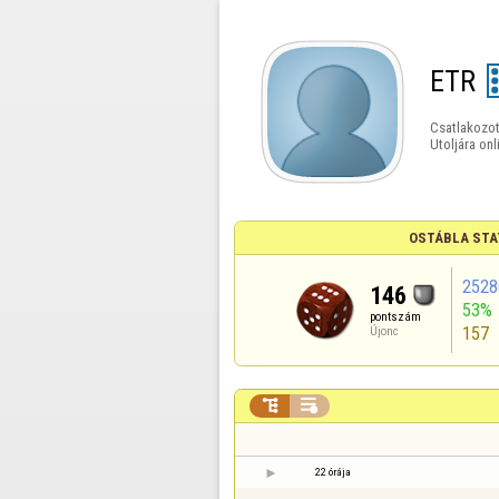
ETR
Csatlakozot
Utoljára onl
OSTÁBLA STA
2528
146
53%
pontszám
157
Újonc


22 órája