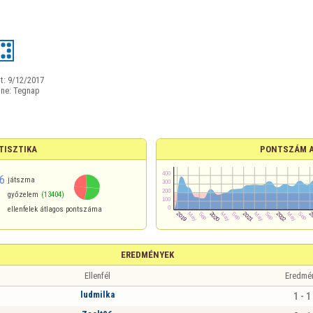
t:
9/12/2017
ine:
Tegnap
TISZTIKA
PONTSZÁM 
6
játszma
győzelem
(13404)
ellenfelek átlagos pontszáma
EREDMÉNYEK
Ellenfél
Eredmé
ludmilka
1 - 1