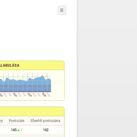
☰
ALAKULÁSA
ny
Pontszám
Ellenfél pontszáma
145
1
162