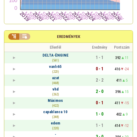


EREDMÉNYEK
Ellenfél
Eredmény
Pontszám
DELTA-ÈNGINE
1 - 1
392
11
(561)
vanlı65
0 - 1
416
-24
(223)
azat
2 - 2
411
5
(468)
vhd
2 - 0
396
15
(262)
Máximos
0 - 1
411
-15
(422)
capablanca 10
1 - 0
402
9
(248)
edem
1 - 1
414
-12
(220)
-
3 - 0
394
20