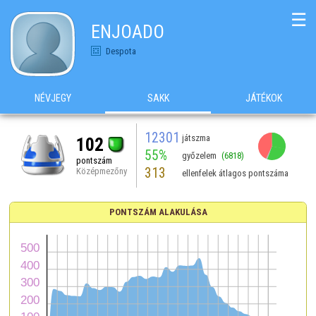
☰
ENJOADO
Despota
NÉVJEGY
SAKK
JÁTÉKOK
12301
játszma
102
55%
győzelem
(6818)
pontszám
313
Középmezőny
ellenfelek átlagos pontszáma
PONTSZÁM ALAKULÁSA