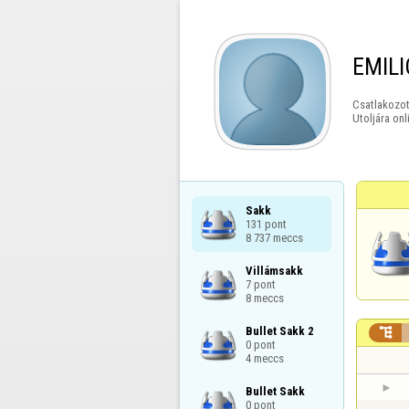
EMILI
Csatlakozot
Utoljára onl
Sakk

131 pont

8 737 meccs
Villámsakk

7 pont

8 meccs
Bullet Sakk 2


0 pont

4 meccs
Bullet Sakk

0 pont
