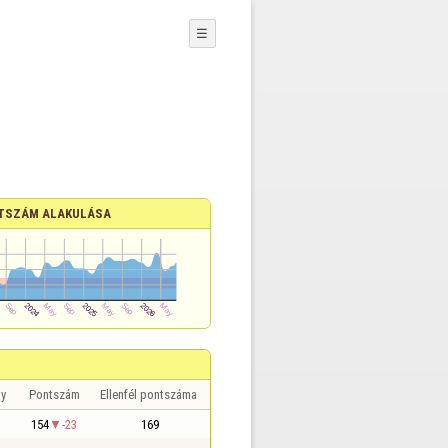
☰
TSZÁM ALAKULÁSA
y
Pontszám
Ellenfél pontszáma
154
-23
169