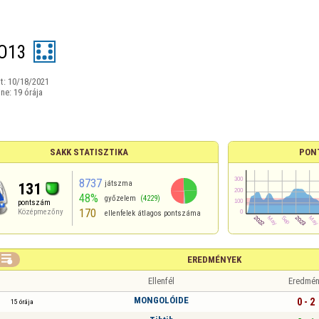
O13
t:
10/18/2021
ine:
19 órája
SAKK STATISZTIKA
PON
8737
játszma
131
48%
győzelem
(4229)
pontszám
170
Középmezőny
ellenfelek átlagos pontszáma

EREDMÉNYEK
Ellenfél
Eredmén
MONGOLÓIDE
0 - 2
15 órája