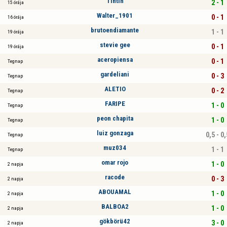
Tihtih
2 - 1
15 órája
Walter_1901
0 - 1
16 órája
brutoendiamante
1 - 1
19 órája
stevie gee
0 - 1
19 órája
aceropiensa
0 - 1
Tegnap
gardeliani
0 - 3
Tegnap
ALETIO
0 - 2
Tegnap
FARIPE
1 - 0
Tegnap
peon chapita
1 - 0
Tegnap
luiz gonzaga
0,5 - 0,
Tegnap
muz034
1 - 1
Tegnap
omar rojo
1 - 0
2 napja
racode
0 - 3
2 napja
ABOUAMAL
1 - 0
2 napja
BALBOA2
1 - 0
2 napja
gökbörü42
3 - 0
2 napja