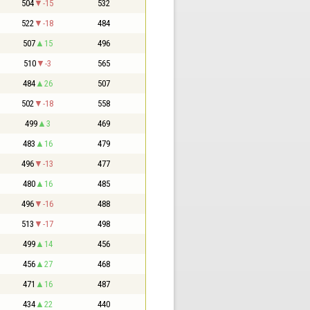
504
-15
532
522
-18
484
507
15
496
510
-3
565
484
26
507
502
-18
558
499
3
469
483
16
479
496
-13
477
480
16
485
496
-16
488
513
-17
498
499
14
456
456
27
468
471
16
487
434
22
440