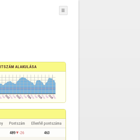
☰
NTSZÁM ALAKULÁSA
ny
Pontszám
Ellenfél pontszáma
489
-26
463