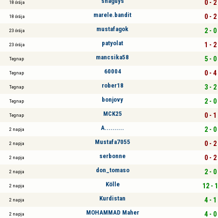
shaguys
0 - 2
18 órája
marele.bandit
0 - 2
18 órája
mustafagok
2 - 0
23 órája
patyolat
1 - 2
23 órája
mancsika58
5 - 0
Tegnap
60004
0 - 4
Tegnap
rober18
3 - 2
Tegnap
bonjovy
2 - 0
Tegnap
MCK25
0 - 1
Tegnap
A..........
2 - 0
2 napja
Mustafa7055
0 - 2
2 napja
serbonne
0 - 2
2 napja
don_tomaso
2 - 0
2 napja
Kölle
12 - 1
2 napja
Kurdistan
4 - 1
2 napja
MOHAMMAD Maher
4 - 0
2 napja