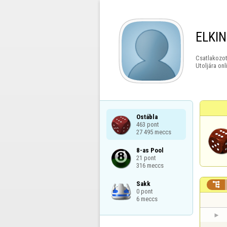
ELKI
Csatlakozot
Utoljára onl
Ostábla

463 pont

27 495 meccs
8-as Pool

21 pont

316 meccs
Sakk


0 pont

6 meccs