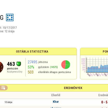
NG
t:
10/17/2017
ine:
12 órája
OSTÁBLA STATISZTIKA
PO
27495
játszma
463
53%
győzelem
(14575)
pontszám
503
Középmezőny
ellenfelek átlagos pontszáma

EREDMÉNYEK
Ellenfél
Eredmé
Khar
0 - 5
12 órája